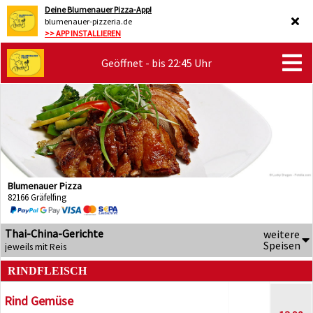
Deine Blumenauer Pizza-App!
blumenauer-pizzeria.de
>> APP INSTALLIEREN
Geöffnet - bis 22:45 Uhr
Blumenauer Pizza
82166 Gräfelfing
Thai-China-Gerichte
weitere
Speisen
jeweils mit Reis
RINDFLEISCH
Rind Gemüse