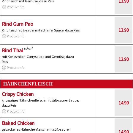
13.90
Rindfleisch mit Gemüse, dazu Reis
Produktinfo
Rind Gum Pao
13.90
Rindfleisch süß-sauer mit scharfer Sauce, dazu Reis
Produktinfo
scharf
Rind Thai
mit Kokosmilch-Currysauce und Gemüse, dazu
13.90
Reis
Produktinfo
HÄHNCHENFLEISCH
Crispy Chicken
knuspriges Hähnchenfleisch mit süß-saurer Sauce,
14.90
dazu Reis
Produktinfo
Baked Chicken
gebackenes Hähnchenfleisch mit süß-saurer
14.90