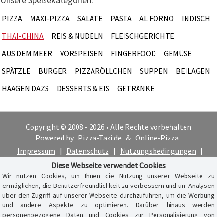
Unsere Speisekategorien:
PIZZA
MAXI-PIZZA
SALATE
PASTA
AL FORNO
INDISCH
THAI-CHINA
REIS & NUDELN
FLEISCHGERICHTE
AUS DEM MEER
VORSPEISEN
FINGERFOOD
GEMÜSE
SPÄTZLE
BURGER
PIZZARÖLLCHEN
SUPPEN
BEILAGEN
HÄAGEN DAZS
DESSERTS & EIS
GETRÄNKE
Copyright © 2008 - 2026 • Alle Rechte vorbehalten
Powered by
Pizza-Taxi.de
&
Online-Pizza
Impressum
|
Datenschutz
|
Nutzungsbedingungen
|
Cookie-Hinweis
Diese Webseite verwendet Cookies
Wir nutzen Cookies, um Ihnen die Nutzung unserer Webseite zu
ermöglichen, die Benutzerfreundlichkeit zu verbessern und um Analysen
über den Zugriff auf unserer Webseite durchzuführen, um die Werbung
und andere Aspekte zu optimieren. Darüber hinaus werden
personenbezogene Daten und Cookies zur Personalisierung von